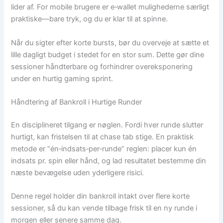
lider af. For mobile brugere er e‑wallet mulighederne særligt
praktiske—bare tryk, og du er klar til at spinne.
Når du sigter efter korte bursts, bør du overveje at sætte et
lille dagligt budget i stedet for en stor sum. Dette gør dine
sessioner håndterbare og forhindrer overeksponering
under en hurtig gaming sprint.
Håndtering af Bankroll i Hurtige Runder
En disciplineret tilgang er nøglen. Fordi hver runde slutter
hurtigt, kan fristelsen til at chase tab stige. En praktisk
metode er “én‑indsats‑per‑runde” reglen: placer kun én
indsats pr. spin eller hånd, og lad resultatet bestemme din
næste bevægelse uden yderligere risici.
Denne regel holder din bankroll intakt over flere korte
sessioner, så du kan vende tilbage frisk til en ny runde i
morgen eller senere samme dag.