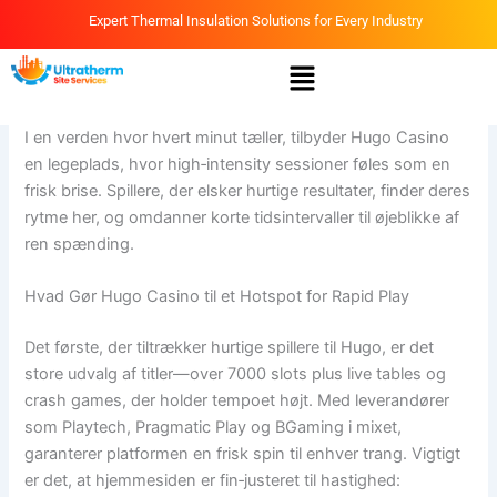
Skip
Expert Thermal Insulation Solutions for Every Industry
to
Menu
content
By
Ammar
/
April 12, 2026
I en verden hvor hvert minut tæller, tilbyder Hugo Casino
en legeplads, hvor high‑intensity sessioner føles som en
frisk brise. Spillere, der elsker hurtige resultater, finder deres
rytme her, og omdanner korte tidsintervaller til øjeblikke af
ren spænding.
Hvad Gør Hugo Casino til et Hotspot for Rapid Play
Det første, der tiltrækker hurtige spillere til Hugo, er det
store udvalg af titler—over 7000 slots plus live tables og
crash games, der holder tempoet højt. Med leverandører
som Playtech, Pragmatic Play og BGaming i mixet,
garanterer platformen en frisk spin til enhver trang. Vigtigt
er det, at hjemmesiden er fin‑justeret til hastighed: