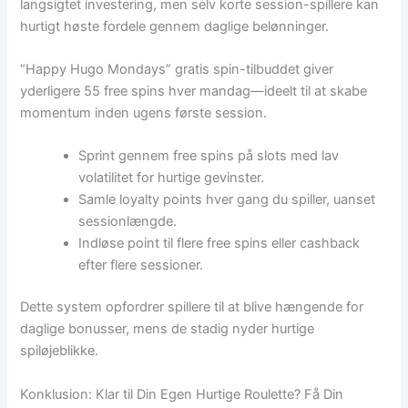
langsigtet investering, men selv korte session-spillere kan
hurtigt høste fordele gennem daglige belønninger.
“Happy Hugo Mondays” gratis spin-tilbuddet giver
yderligere 55 free spins hver mandag—ideelt til at skabe
momentum inden ugens første session.
Sprint gennem free spins på slots med lav
volatilitet for hurtige gevinster.
Samle loyalty points hver gang du spiller, uanset
sessionlængde.
Indløse point til flere free spins eller cashback
efter flere sessioner.
Dette system opfordrer spillere til at blive hængende for
daglige bonusser, mens de stadig nyder hurtige
spiløjeblikke.
Konklusion: Klar til Din Egen Hurtige Roulette? Få Din