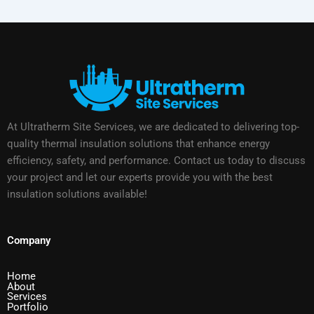
At Ultratherm Site Services, we are dedicated to delivering top-
quality thermal insulation solutions that enhance energy
efficiency, safety, and performance. Contact us today to discuss
your project and let our experts provide you with the best
insulation solutions available!
Company
Home
About
Services
Portfolio