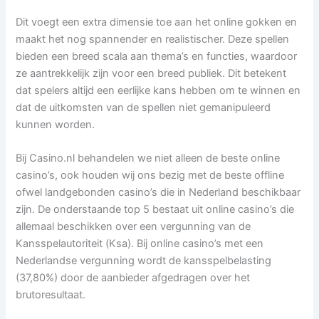
Dit voegt een extra dimensie toe aan het online gokken en
maakt het nog spannender en realistischer. Deze spellen
bieden een breed scala aan thema’s en functies, waardoor
ze aantrekkelijk zijn voor een breed publiek. Dit betekent
dat spelers altijd een eerlijke kans hebben om te winnen en
dat de uitkomsten van de spellen niet gemanipuleerd
kunnen worden.
Bij Casino.nl behandelen we niet alleen de beste online
casino’s, ook houden wij ons bezig met de beste offline
ofwel landgebonden casino’s die in Nederland beschikbaar
zijn. De onderstaande top 5 bestaat uit online casino’s die
allemaal beschikken over een vergunning van de
Kansspelautoriteit (Ksa). Bij online casino’s met een
Nederlandse vergunning wordt de kansspelbelasting
(37,80%) door de aanbieder afgedragen over het
brutoresultaat.