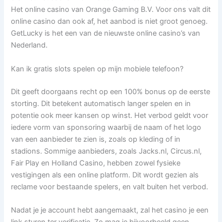
Het online casino van Orange Gaming B.V. Voor ons valt dit
online casino dan ook af, het aanbod is niet groot genoeg.
GetLucky is het een van de nieuwste online casino’s van
Nederland.
Kan ik gratis slots spelen op mijn mobiele telefoon?
Dit geeft doorgaans recht op een 100% bonus op de eerste
storting. Dit betekent automatisch langer spelen en in
potentie ook meer kansen op winst. Het verbod geldt voor
iedere vorm van sponsoring waarbij de naam of het logo
van een aanbieder te zien is, zoals op kleding of in
stadions. Sommige aanbieders, zoals Jacks.nl, Circus.nl,
Fair Play en Holland Casino, hebben zowel fysieke
vestigingen als een online platform. Dit wordt gezien als
reclame voor bestaande spelers, en valt buiten het verbod.
Nadat je je account hebt aangemaakt, zal het casino je een