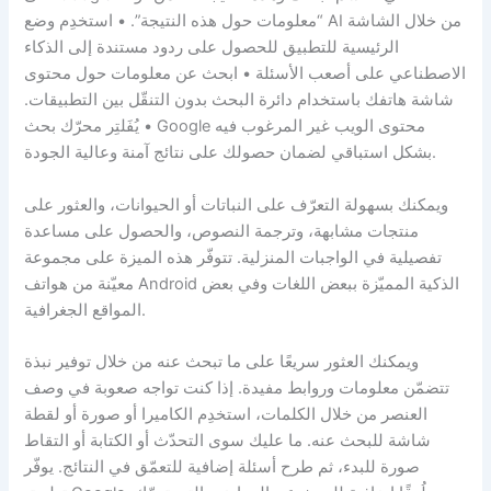
“معلومات حول هذه النتيجة”. • استخدِم وضع AI من خلال الشاشة
الرئيسية للتطبيق للحصول على ردود مستندة إلى الذكاء
الاصطناعي على أصعب الأسئلة • ابحث عن معلومات حول محتوى
شاشة هاتفك باستخدام دائرة البحث بدون التنقّل بين التطبيقات.
• يُفَلتِر محرّك بحث Google محتوى الويب غير المرغوب فيه
بشكل استباقي لضمان حصولك على نتائج آمنة وعالية الجودة.
ويمكنك بسهولة التعرّف على النباتات أو الحيوانات، والعثور على
منتجات مشابهة، وترجمة النصوص، والحصول على مساعدة
تفصيلية في الواجبات المنزلية. تتوفّر هذه الميزة على مجموعة
معيّنة من هواتف Android الذكية المميّزة ببعض اللغات وفي بعض
المواقع الجغرافية.
ويمكنك العثور سريعًا على ما تبحث عنه من خلال توفير نبذة
تتضمّن معلومات وروابط مفيدة. إذا كنت تواجه صعوبة في وصف
العنصر من خلال الكلمات، استخدِم الكاميرا أو صورة أو لقطة
شاشة للبحث عنه. ما عليك سوى التحدّث أو الكتابة أو التقاط
صورة للبدء، ثم طرح أسئلة إضافية للتعمّق في النتائج. يوفّر