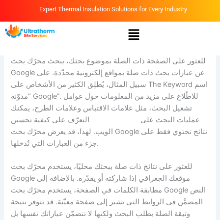
Skip
Expert Thermal Insulation Solutions for Every Industry
to
Menu
content
By
Ammar
/
March 31, 2026
للعثور على الصفحة ذات الصلة بموضوع بحثك، يبحث محرّك بحث
Google عن عبارات بحث ذات صلة بمواقع إلكترونية محدّدة. على
سبيل المثال، يُطلِق الكثير من الأشخاص على The Keyword اسم
“مدوّنة Google”. للاطّلاع على مزيد من المعلومات حول عوامل
تشغيل البحث، مثل علامات الاقتباس وعلامات الطرح، يمكنك
عمليات البحث على
casinia casino
التعرّف على كيفية تحسين
الويب. لهذا، قد يعرض محرّك بحث Google نتائج تحتوي فقط على
جزء من العبارات التي تُدخلها.
للعثور على نتائج ذات صلة ببحثك محليًا، يستخدم محرّك بحث
Google موقعك الجغرافي إذا شاركته أو يقدّره. بالإضافة إلى
مطابقة الكلمات في الصفحة، يستخدم محرّك بحث Google النص
المضمَّن في الروابط التي تشير إلى صفحة معيّنة. قد تتوفر نتيجة
وثيقة الصلة بطلب البحث ولكنها لا تتضمّن عباراتك نفسها بل