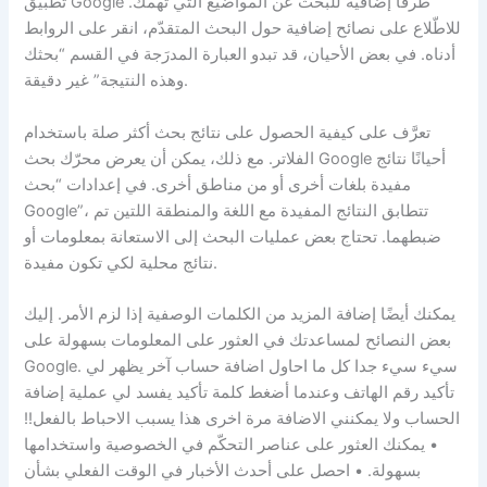
تطبيق Google طُرقًا إضافية للبحث عن المواضيع التي تهمّك.
للاطّلاع على نصائح إضافية حول البحث المتقدّم، انقر على الروابط
أدناه. في بعض الأحيان، قد تبدو العبارة المدرَجة في القسم “بحثك
وهذه النتيجة” غير دقيقة.
تعرَّف على كيفية الحصول على نتائج بحث أكثر صلة باستخدام
الفلاتر. مع ذلك، يمكن أن يعرض محرّك بحث Google أحيانًا نتائج
مفيدة بلغات أخرى أو من مناطق أخرى. في إعدادات “بحث
Google”، تتطابق النتائج المفيدة مع اللغة والمنطقة اللتين تم
ضبطهما. تحتاج بعض عمليات البحث إلى الاستعانة بمعلومات أو
نتائج محلية لكي تكون مفيدة.
يمكنك أيضًا إضافة المزيد من الكلمات الوصفية إذا لزم الأمر. إليك
بعض النصائح لمساعدتك في العثور على المعلومات بسهولة على
Google. سيء سيء جدا كل ما احاول اضافة حساب آخر يظهر لي
تأكيد رقم الهاتف وعندما أضغط كلمة تأكيد يفسد لي عملية إضافة
الحساب ولا يمكنني الاضافة مرة اخرى هذا يسبب الاحباط بالفعل!!
• يمكنك العثور على عناصر التحكّم في الخصوصية واستخدامها
بسهولة. • احصل على أحدث الأخبار في الوقت الفعلي بشأن