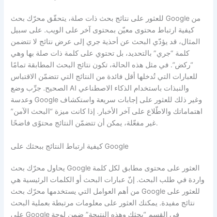
للعثور على نتائج بحث ذات صلة، يتحقّق محرّك بحث Google من
كيفية ارتباط محتوى معيّن بمحتوى آخر على الويب. على سبيل
المثال، قد يؤدّي البحث عن أحذية جري إلى عرض نتائج لا تتضمن
كلمة “جري” بالتحديد، بل تحتوي على كلمة ذات صلة بها وهي
“ركض”. في مثل هذه الحالة، تكون نتائج البحث المطابقة تمامًا
للعبارات التي تُدخلها أقل فائدة من النتائج التي تتضمّن الاقتباس
الصحيح. جرِّب وضع AI والنبذات باستخدام الذكاء الاصطناعي
وعدسة Google وغير ذلك للعثور على إجابات سريعة واستكشاف
اهتماماتك والاطّلاع على آخر الأخبار. إذا كانت ميزة “البحث الآمن”
غير مفعّلة، يمكن أن تتضمّن النتائج محتوًى فاضحًا.
كيفية ارتباط النتائج ببحثك على Google
يحاول محرّك بحث Google العثور على محتوى مطابق لكل كلمة
واردة في طلب البحث. إنّ عبارات البحث أو الكلمات الرئيسية هي
من أهم العوامل التي يستخدمها محرّك بحث Google للعثور على
نتائج مفيدة. يمكنك العثور على معلومات مرتبطة بعملية البحث
على Google في القسم “بحثك وهذه النتيجة” ضمن لوحة