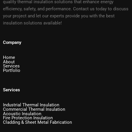
quality thermal insulation solutions that enhance energy
efficiency, safety, and performance. Contact us today to discuss
your project and let our experts provide you with the best
insulation solutions available!
Company
Home
About
Services
Portfolio
Services
Industrial Thermal Insulation
Commercial Thermal Insulation
Acoustic Insulation
Fire Protection Insulation
Cladding & Sheet Metal Fabrication