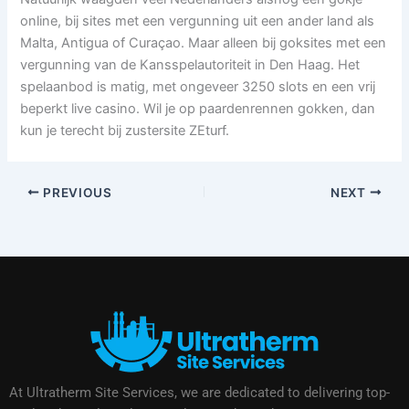
online, bij sites met een vergunning uit een ander land als
Malta, Antigua of Curaçao. Maar alleen bij goksites met een
vergunning van de Kansspelautoriteit in Den Haag. Het
spelaanbod is matig, met ongeveer 3250 slots en een vrij
beperkt live casino. Wil je op paardenrennen gokken, dan
kun je terecht bij zustersite ZEturf.
PREVIOUS
NEXT
At Ultratherm Site Services, we are dedicated to delivering top-