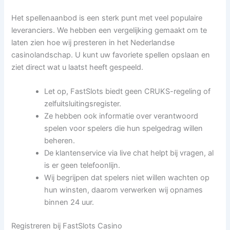
Het spellenaanbod is een sterk punt met veel populaire
leveranciers. We hebben een vergelijking gemaakt om te
laten zien hoe wij presteren in het Nederlandse
casinolandschap. U kunt uw favoriete spellen opslaan en
ziet direct wat u laatst heeft gespeeld.
Let op, FastSlots biedt geen CRUKS-regeling of
zelfuitsluitingsregister.
Ze hebben ook informatie over verantwoord
spelen voor spelers die hun spelgedrag willen
beheren.
De klantenservice via live chat helpt bij vragen, al
is er geen telefoonlijn.
Wij begrijpen dat spelers niet willen wachten op
hun winsten, daarom verwerken wij opnames
binnen 24 uur.
Registreren bij FastSlots Casino