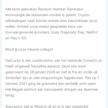
Alle slots gebruiken Random Number Generator
technologie die duizenden rondes is getest. Crypto-
uitbetalingen vaak binnen enkele uren beschikbaar op je
wallet. Ontdek onze meest gespeelde slots van
toonaangevende providers zoals Pragmatic Play, NetEnt
en Play’n GO
Word jij onze nieuwe collega?
GetLucky is een zustercasino van het bekende ComeOn en
heeft ongeveer hetzelfde aanbod. Deze site werd
gelanceerd op 28 januari 2026 en ziet er fris en vrolijk uit.
Sindsdien zijn er veel vergunningen bijgekomen. Pas op 1
oktober 2021 ging de gokmarkt dan eindelijk echt open.
Het illegale aanbod aan kansspelen dringen we daarmee
terug.’
Starcasino ziet er flitsend uit en er is een uitgebreid