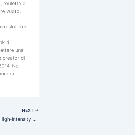
, roulette o
re vuoto.
o
nk di
cettare una
 creator di
2014. Nel
 ancora
NEXT
SpinMills Casino: High‑Intensity Slot Action and Quick Wins