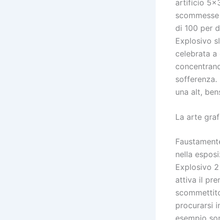
artificio 5
scommesse v
di 100 per 
Explosivo s
celebrata a
concentrando
sofferenza.
una alt, ben
La arte graf
Faustamente
nella espos
Explosivo 2 
attiva il pr
scommettitor
procurarsi i
esempio sono