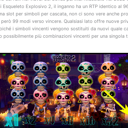
i Esqueleto Explosivo 2, il inganno ha un RTP identico al 9
a slot per simboli per cascata, non ci sono vere anche prop
però 99 modi verso vincere. Qualsiasi lato offre nuove pri
oiché i simboli vincenti vengono sostituiti da nuovi quale c
do possibilmente più combinazioni vincenti per una singola t