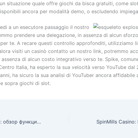
 un situazione quale offre giochi da bisca gratuiti, come slot
disponibili ancora per modalità demo, o escludendo impiega
di a un esecutore passaggio il nostro
emmo prendere una delegazione, in assenza di alcun sforz
per te. A recare questi controllo approfonditi, utilizziamo li
alora visiti un casinò contatto un nostro link, potremmo ac
n assenza di alcun costo integrativo verso te. Spike, comune
Centro Italia, ha esperto la sua velocità verso YouTube dal 
 anni, ha sicuro la sua analisi di YouTuber ancora affidabile
e sopra giochi di slot.
Играть в Пин Ап: обзор функционала сайта и доступные инструменты