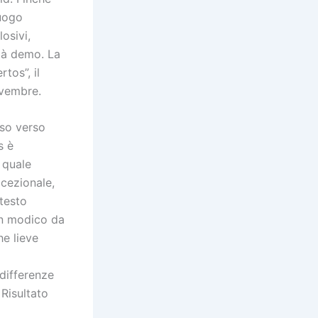
luogo
osivi,
ità demo. La
tos”, il
ovembre.
sso verso
s è
 quale
cezionale,
testo
en modico da
he lieve
 differenze
 Risultato