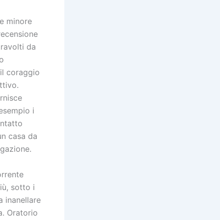
ere minore
 recensione
ravolti da
vo
il coraggio
ttivo.
rnisce
 esempio i
ontatto
 un casa da
egazione.
orrente
ù, sotto i
a inanellare
a. Oratorio