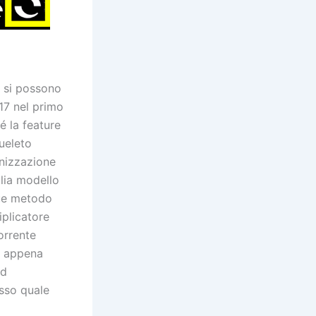
i si possono
17 nel primo
é la feature
queleto
anizzazione
lia modello
que metodo
iplicatore
orrente
n appena
ld
esso quale