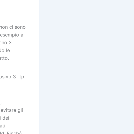
 non ci sono
 esempio a
eno 3
do le
tto.
,
vitare gli
i dei
ati
ld. Finché