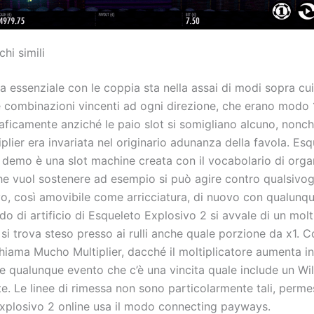
chi simili
a essenziale con le coppia sta nella assai di modi sopra cu
le combinazioni vincenti ad ogni direzione, che erano modo 
aficamente anziché le paio slot si somigliano alcuno, nonch
lier era invariata nel originario adunanza della favola. Es
 demo è una slot machine creata con il vocabolario di org
he vuol sostenere ad esempio si può agire contro qualsivog
ivo, così amovibile come arricciatura, di nuovo con qualun
odo di artificio di Esqueleto Explosivo 2 si avvale di un molt
i trova steso presso ai rulli anche quale porzione da x1. C
chiama Mucho Multiplier, dacché il moltiplicatore aumenta i
e qualunque evento che c’è una vincita quale include un Wi
e. Le linee di rimessa non sono particolarmente tali, perm
xplosivo 2 online usa il modo connecting payways.