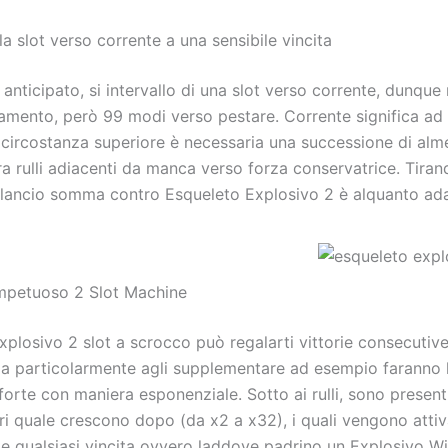
la slot verso corrente a una sensibile vincita
nticipato, si intervallo di una slot verso corrente, dunque
gamento, però 99 modi verso pestare. Corrente significa ad
 circostanza superiore è necessaria una successione di alm
a rulli adiacenti da manca verso forza conservatrice. Tiran
ilancio somma contro Esqueleto Explosivo 2 è alquanto ada
mpetuoso 2 Slot Machine
plosivo 2 slot a scrocco può regalarti vittorie consecutive
a particolarmente agli supplementare ad esempio faranno le
’forte con maniera esponenziale. Sotto ai rulli, sono present
ri quale crescono dopo (da x2 a x32), i quali vengono attiv
te qualsiasi vincita ovvero laddove padrino un Explosivo Wi