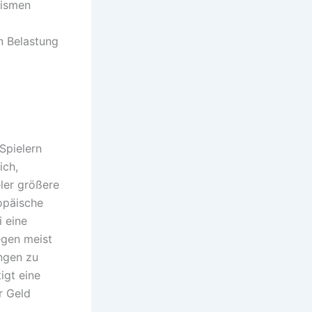
nismen
en Belastung
Spielern
ich,
ler größere
ropäische
i eine
egen meist
ngen zu
igt eine
r Geld