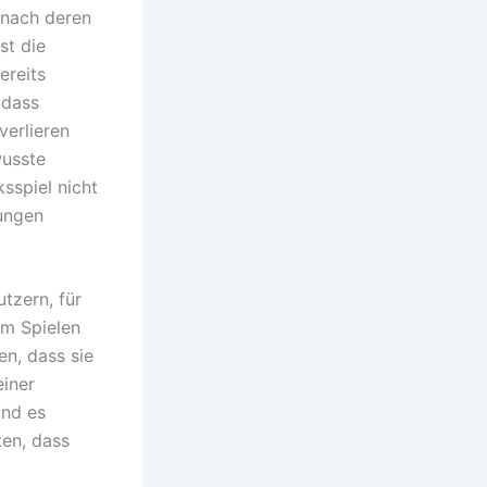
 nach deren
st die
ereits
 dass
verlieren
wusste
sspiel nicht
hungen
tzern, für
om Spielen
en, dass sie
einer
und es
en, dass