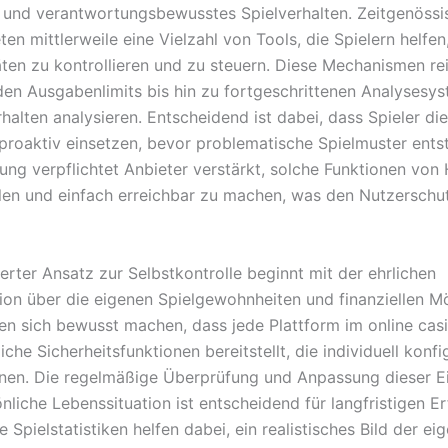
s und verantwortungsbewusstes Spielverhalten. Zeitgenössi
ten mittlerweile eine Vielzahl von Tools, die Spielern helfen,
täten zu kontrollieren und zu steuern. Diese Mechanismen r
en Ausgabenlimits bis hin zu fortgeschrittenen Analysesys
halten analysieren. Entscheidend ist dabei, dass Spieler di
roaktiv einsetzen, bevor problematische Spielmuster entst
ung verpflichtet Anbieter verstärkt, solche Funktionen von
llen und einfach erreichbar zu machen, was den Nutzerschut
ierter Ansatz zur Selbstkontrolle beginnt mit der ehrlichen
xion über die eigenen Spielgewohnheiten und finanziellen Mö
lten sich bewusst machen, dass jede Plattform im online cas
iche Sicherheitsfunktionen bereitstellt, die individuell konfi
en. Die regelmäßige Überprüfung und Anpassung dieser Ei
nliche Lebenssituation ist entscheidend für langfristigen Er
 Spielstatistiken helfen dabei, ein realistisches Bild der ei