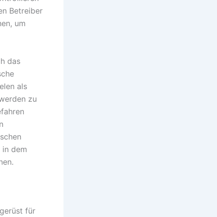
en Betreiber
chen, um
ch das
sche
elen als
 werden zu
efahren
n
ischen
, in dem
nen.
gerüst für