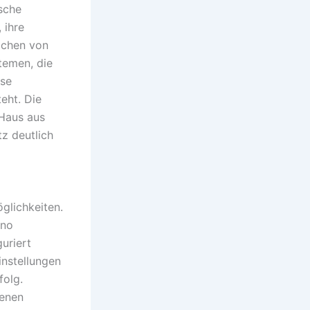
sche
 ihre
eichen von
temen, die
ese
eht. Die
 Haus aus
z deutlich
glichkeiten.
ino
guriert
nstellungen
folg.
genen