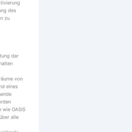
tivierung
ung des
en zu
tung dar
halten
träume von
nd eines
hende
erden
me wie OASIS
über alle