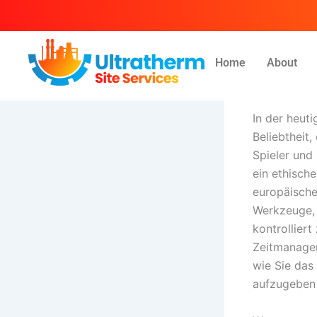
Skip
to
content
Home
About
By
Ammar
/
Ap
In der heut
Beliebtheit
Spieler und
ein ethisch
europäische
Werkzeuge, d
kontrolliert
Zeitmanagem
wie Sie das
aufzugeben 