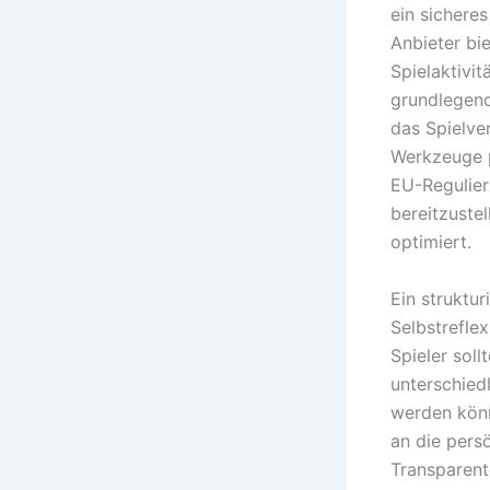
ein sichere
Anbieter bie
Spielaktivi
grundlegend
das Spielver
Werkzeuge p
EU-Regulier
bereitzuste
optimiert.
Ein struktur
Selbstrefle
Spieler sol
unterschiedl
werden könn
an die persö
Transparente