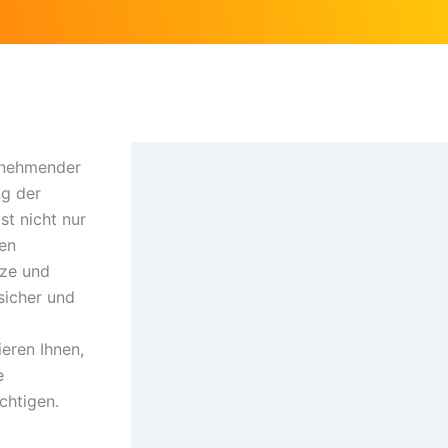
zunehmender
ng der
st nicht nur
len
tze und
 sicher und
eren Ihnen,
e
chtigen.