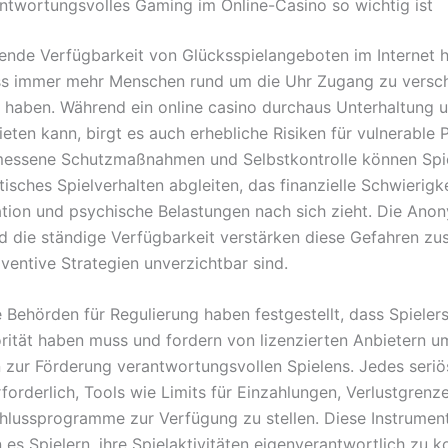
twortungsvolles Gaming im Online-Casino so wichtig ist
nde Verfügbarkeit von Glücksspielangeboten im Internet 
ss immer mehr Menschen rund um die Uhr Zugang zu versc
 haben. Während ein online casino durchaus Unterhaltung 
eten kann, birgt es auch erhebliche Risiken für vulnerable 
essene Schutzmaßnahmen und Selbstkontrolle können Spie
isches Spielverhalten abgleiten, das finanzielle Schwierigke
lation und psychische Belastungen nach sich zieht. Die Ano
nd die ständige Verfügbarkeit verstärken diese Gefahren zus
ventive Strategien unverzichtbar sind.
 Behörden für Regulierung haben festgestellt, dass Spieler
orität haben muss und fordern von lizenzierten Anbietern 
ur Förderung verantwortungsvollen Spielens. Jedes seriö
rforderlich, Tools wie Limits für Einzahlungen, Verlustgrenz
hlussprogramme zur Verfügung zu stellen. Diese Instrumen
es Spielern, ihre Spielaktivitäten eigenverantwortlich zu ko