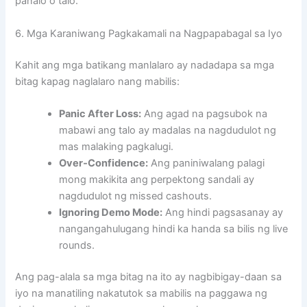
panalo o talo.
6. Mga Karaniwang Pagkakamali na Nagpapabagal sa Iyo
Kahit ang mga batikang manlalaro ay nadadapa sa mga
bitag kapag naglalaro nang mabilis:
Panic After Loss:
Ang agad na pagsubok na
mabawi ang talo ay madalas na nagdudulot ng
mas malaking pagkalugi.
Over‑Confidence:
Ang paniniwalang palagi
mong makikita ang perpektong sandali ay
nagdudulot ng missed cashouts.
Ignoring Demo Mode:
Ang hindi pagsasanay ay
nangangahulugang hindi ka handa sa bilis ng live
rounds.
Ang pag-alala sa mga bitag na ito ay nagbibigay-daan sa
iyo na manatiling nakatutok sa mabilis na paggawa ng