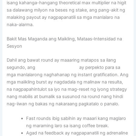
isang kahanga-hangang theoretical max multiplier na higit
sa dalawang milyon na beses ng stake, ang pang-akit ng
malaking payout ay nagpapanatili sa mga manlalaro na
naka-alarma.
Bakit Mas Maganda ang Maikling, Mataas‑Intensidad na
Sesyon
Dahil ang bawat round ay maaaring matapos sa ilang
segundo, ang
Chicken Road game
ay perpekto para sa
mga manlalarong naghahanap ng instant gratification. Ang
mga maiikling burst ay nagdadala ng malinaw na resulta,
na nagpapahintulot sa iyo na mag-reset ng iyong strategy
nang mabilis at bumalik sa susunod na round nang hindi
nag-iiwan ng bakas ng nakaraang pagkatalo o panalo.
Fast rounds ibig sabihin ay maaari kang maglaro
ng maraming laro sa isang coffee break.
Agad na feedback ay nagpapanatili ng adrenaline