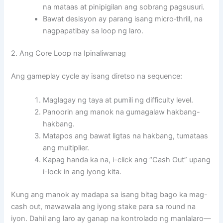
na mataas at pinipigilan ang sobrang pagsusuri.
Bawat desisyon ay parang isang micro‑thrill, na
nagpapatibay sa loop ng laro.
2. Ang Core Loop na Ipinaliwanag
Ang gameplay cycle ay isang diretso na sequence:
Maglagay ng taya at pumili ng difficulty level.
Panoorin ang manok na gumagalaw hakbang-
hakbang.
Matapos ang bawat ligtas na hakbang, tumataas
ang multiplier.
Kapag handa ka na, i-click ang “Cash Out” upang
i-lock in ang iyong kita.
Kung ang manok ay madapa sa isang bitag bago ka mag-
cash out, mawawala ang iyong stake para sa round na
iyon. Dahil ang laro ay ganap na kontrolado ng manlalaro—