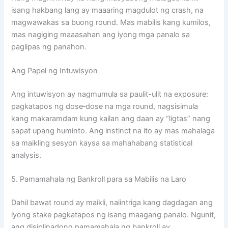
isang hakbang lang ay maaaring magdulot ng crash, na
magwawakas sa buong round. Mas mabilis kang kumilos,
mas nagiging maaasahan ang iyong mga panalo sa
paglipas ng panahon.
Ang Papel ng Intuwisyon
Ang intuwisyon ay nagmumula sa paulit-ulit na exposure:
pagkatapos ng dose‑dose na mga round, nagsisimula
kang makaramdam kung kailan ang daan ay “ligtas” nang
sapat upang huminto. Ang instinct na ito ay mas mahalaga
sa maikling sesyon kaysa sa mahahabang statistical
analysis.
5. Pamamahala ng Bankroll para sa Mabilis na Laro
Dahil bawat round ay maikli, naiintriga kang dagdagan ang
iyong stake pagkatapos ng isang maagang panalo. Ngunit,
ang disiplinadong pamamahala ng bankroll ay