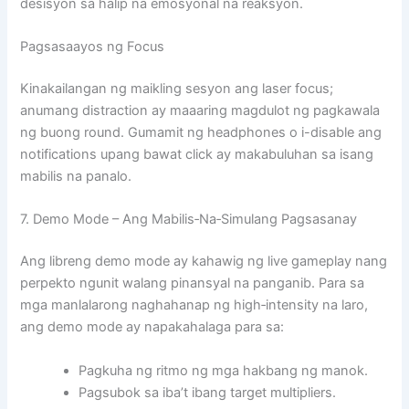
desisyon sa halip na emosyonal na reaksyon.
Pagsasaayos ng Focus
Kinakailangan ng maikling sesyon ang laser focus;
anumang distraction ay maaaring magdulot ng pagkawala
ng buong round. Gumamit ng headphones o i-disable ang
notifications upang bawat click ay makabuluhan sa isang
mabilis na panalo.
7. Demo Mode – Ang Mabilis‑Na‑Simulang Pagsasanay
Ang libreng demo mode ay kahawig ng live gameplay nang
perpekto ngunit walang pinansyal na panganib. Para sa
mga manlalarong naghahanap ng high‑intensity na laro,
ang demo mode ay napakahalaga para sa:
Pagkuha ng ritmo ng mga hakbang ng manok.
Pagsubok sa iba’t ibang target multipliers.