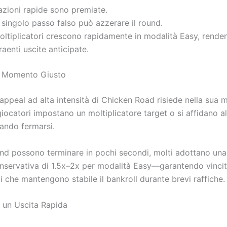
azioni rapide sono premiate.
singolo passo falso può azzerare il round.
moltiplicatori crescono rapidamente in modalità Easy, rende
raenti uscite anticipate.
l Momento Giusto
l’appeal ad alta intensità di Chicken Road risiede nella sua 
giocatori impostano un moltiplicatore target o si affidano all
ando fermarsi.
und possono terminare in pochi secondi, molti adottano una 
nservativa di 1.5x–2x per modalità Easy—garantendo vincit
 che mantengono stabile il bankroll durante brevi raffiche.
r un Uscita Rapida