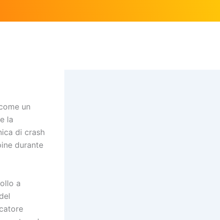
 come un
e la
ica di crash
pine durante
ollo a
del
icatore