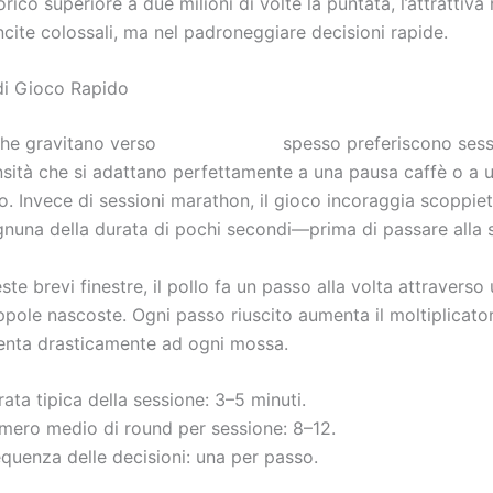
ico superiore a due milioni di volte la puntata, l’attrattiva 
ncite colossali, ma nel padroneggiare decisioni rapide.
di Gioco Rapido
 che gravitano verso
Chicken Road
spesso preferiscono sessi
ensità che si adattano perfettamente a una pausa caffè o a 
to. Invece di sessioni marathon, il gioco incoraggia scoppiet
na della durata di pochi secondi—prima di passare alla 
te brevi finestre, il pollo fa un passo alla volta attraverso 
ppole nascoste. Ogni passo riuscito aumenta il moltiplicator
enta drasticamente ad ogni mossa.
ata tipica della sessione: 3–5 minuti.
mero medio di round per sessione: 8–12.
quenza delle decisioni: una per passo.