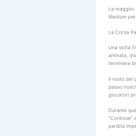
La maggior p
Medium perch
La Corsa P
Una volta fi
animata, di
terminare b
Il ruolo del
passo riusci
giocatori pr
Durante que
“Continue” a
perdita imp