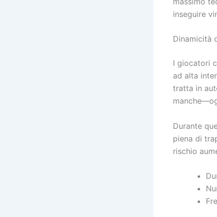
massimo teor
inseguire vi
Dinamicità 
I giocatori
ad alta int
tratta in au
manche—ognu
Durante ques
piena di tra
rischio aum
Dur
Nu
Fre