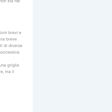
non sta nel
oni brevi e
una breve
ti di diverse
successiva.
una griglia
e, ma il