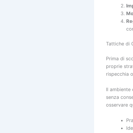
Im
Mo
Re
con
Tattiche di
Prima di sco
proprie str
rispecchia o
Il ambiente 
senza conse
osservare qu
Pra
Ide