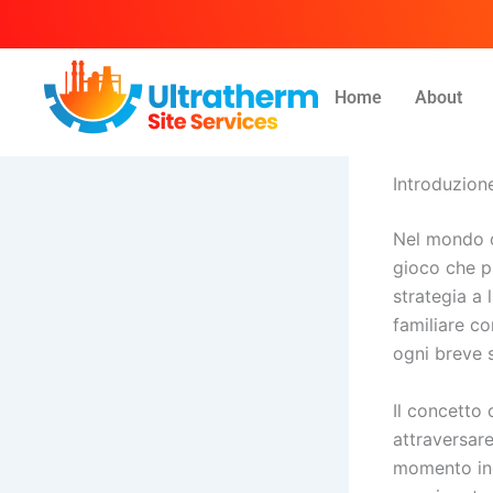
Skip
to
content
Home
About
By
Ammar
/
Ma
Introduzion
Nel mondo d
gioco che pr
strategia a
familiare co
ogni breve 
Il concetto 
attraversar
momento inev