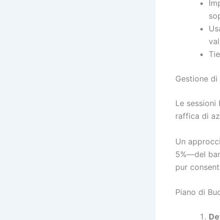
Imp
sop
Us
val
Tie
Gestione di
Le sessioni 
raffica di a
Un approcci
5%—del bankr
pur consente
Piano di Bu
Def