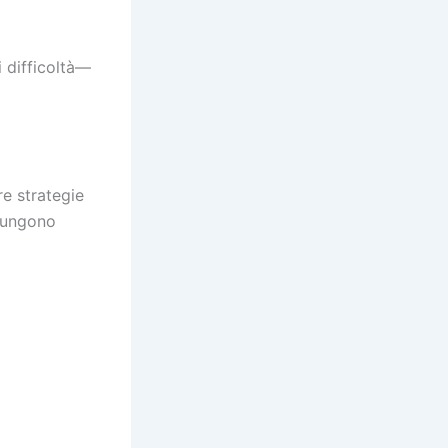
i difficoltà—
e strategie
iungono