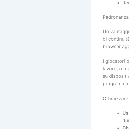
Reg
Padronanza
Un vantaggi
di continui
browser agg
I giocatori
lavoro, o a 
su dispositi
programmazi
Ottimizzare
Usa
dur
Ch