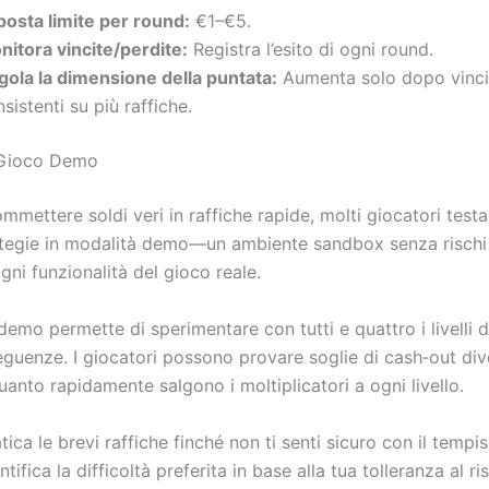
posta limite per round:
€1–€5.
nitora vincite/perdite:
Registra l’esito di ogni round.
gola la dimensione della puntata:
Aumenta solo dopo vinci
sistenti su più raffiche.
 Gioco Demo
mmettere soldi veri in raffiche rapide, molti giocatori testa
ategie in modalità demo—un ambiente sandbox senza rischi
gni funzionalità del gioco reale.
demo permette di sperimentare con tutti e quattro i livelli di
guenze. I giocatori possono provare soglie di cash‑out div
anto rapidamente salgono i moltiplicatori a ogni livello.
tica le brevi raffiche finché non ti senti sicuro con il tempi
ntifica la difficoltà preferita in base alla tua tolleranza al ri