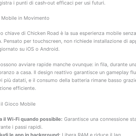
istra i punti di cash‑out efficaci per usi futuri.
 Mobile in Movimento
o chiave di Chicken Road è la sua esperienza mobile senza
tà. Pensato per touchscreen, non richiede installazione di 
iornato su iOS o Android.
 possono avviare rapide manche ovunque: in fila, durante un
pranzo a casa. Il design reattivo garantisce un gameplay fl
vi più datati, e il consumo della batteria rimane basso grazi
one efficiente.
 il Gioco Mobile
 il Wi‑Fi quando possibile:
Garantisce una connessione sta
ante i passi rapidi.
iudi le app in background:
Libera RAM e riduce il lag.