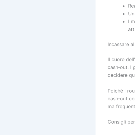
Re
Un 
I 
att
Incassare a
Il cuore del
cash‑out. I 
decidere qu
Poiché i ro
cash‑out co
ma frequenti
Consigli pe