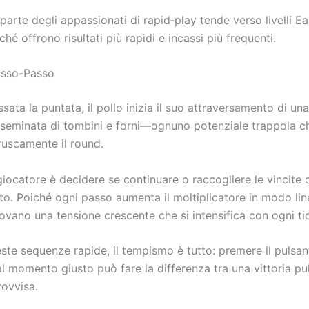
arte degli appassionati di rapid‑play tende verso livelli E
é offrono risultati più rapidi e incassi più frequenti.
asso-Passo
ssata la puntata, il pollo inizia il suo attraversamento di un
sseminata di tombini e forni—ognuno potenziale trappola c
ruscamente il round.
 giocatore è decidere se continuare o raccogliere le vincite
to. Poiché ogni passo aumenta il moltiplicatore in modo line
ovano una tensione crescente che si intensifica con ogni tic
ste sequenze rapide, il tempismo è tutto: premere il pulsan
l momento giusto può fare la differenza tra una vittoria pul
rovvisa.