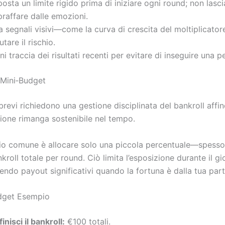
osta un limite rigido prima di iniziare ogni round; non lasci
raffare dalle emozioni.
a segnali visivi—come la curva di crescita del moltiplicato
utare il rischio.
ni traccia dei risultati recenti per evitare di inseguire una pe
 Mini‑Budget
brevi richiedono una gestione disciplinata del bankroll affi
zione rimanga sostenibile nel tempo.
o comune è allocare solo una piccola percentuale—spesso tr
oll totale per round. Ciò limita l’esposizione durante il gi
ndo payout significativi quando la fortuna è dalla tua part
dget Esempio
inisci il bankroll:
€100 totali.