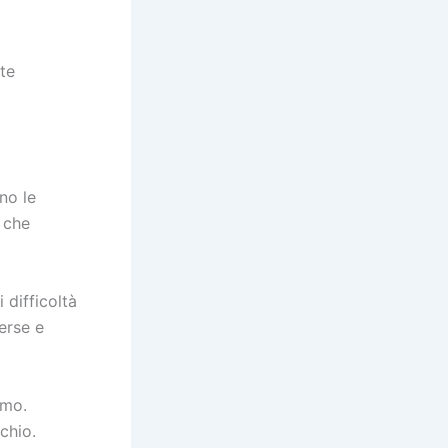
te
no le
 che
 difficoltà
erse e
smo.
schio.