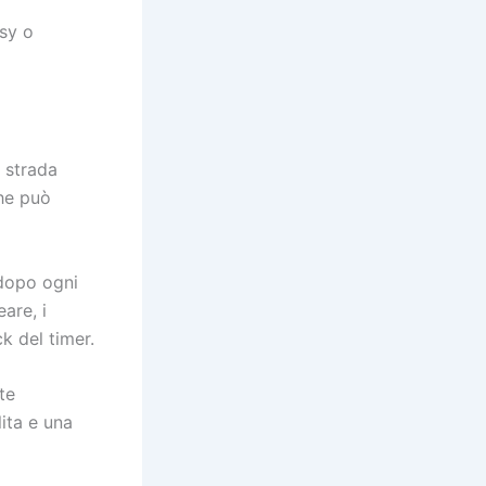
asy o
a strada
he può
 dopo ogni
are, i
k del timer.
te
ita e una