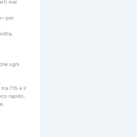
arti mai
re—per
rdita.
nché ogni
a l’1% e il
oco rapido,
e.