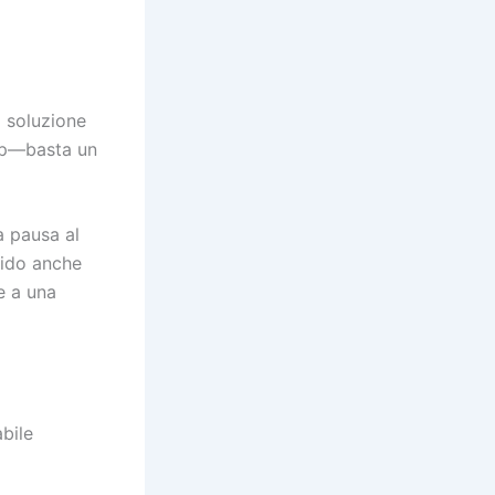
 soluzione
app—basta un
a pausa al
uido anche
e a una
bile