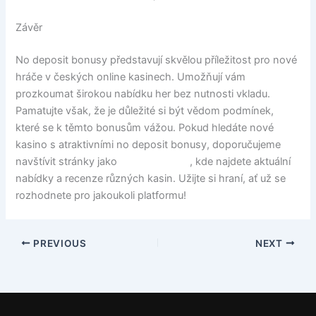
Závěr
No deposit bonusy představují skvělou příležitost pro nové
hráče v českých online kasinech. Umožňují vám
prozkoumat širokou nabídku her bez nutnosti vkladu.
Pamatujte však, že je důležité si být vědom podmínek,
které se k těmto bonusům vážou. Pokud hledáte nové
kasino s atraktivními no deposit bonusy, doporučujeme
navštívit stránky jako
alsamisport.cz
, kde najdete aktuální
nabídky a recenze různých kasin. Užijte si hraní, ať už se
rozhodnete pro jakoukoli platformu!
PREVIOUS
NEXT