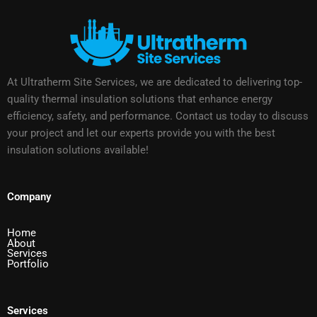
At Ultratherm Site Services, we are dedicated to delivering top-
quality thermal insulation solutions that enhance energy
efficiency, safety, and performance. Contact us today to discuss
your project and let our experts provide you with the best
insulation solutions available!
Company
Home
About
Services
Portfolio
Services