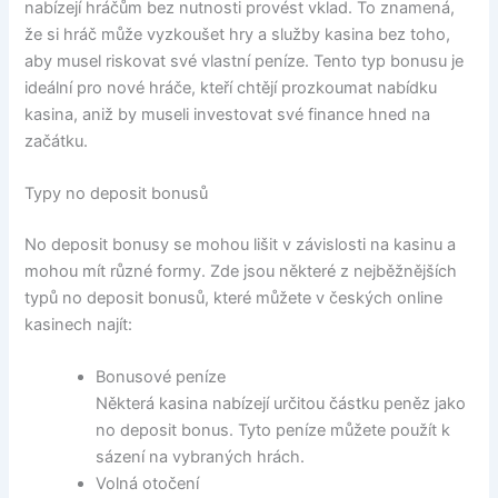
nabízejí hráčům bez nutnosti provést vklad. To znamená,
že si hráč může vyzkoušet hry a služby kasina bez toho,
aby musel riskovat své vlastní peníze. Tento typ bonusu je
ideální pro nové hráče, kteří chtějí prozkoumat nabídku
kasina, aniž by museli investovat své finance hned na
začátku.
Typy no deposit bonusů
No deposit bonusy se mohou lišit v závislosti na kasinu a
mohou mít různé formy. Zde jsou některé z nejběžnějších
typů no deposit bonusů, které můžete v českých online
kasinech najít:
Bonusové peníze
Některá kasina nabízejí určitou částku peněz jako
no deposit bonus. Tyto peníze můžete použít k
sázení na vybraných hrách.
Volná otočení