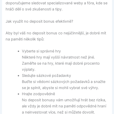
doporučujeme sledovat specializované weby a fóra, kde se
hráči dělí o své zkušenosti a tipy.
Jak využít no deposit bonus efektivně?
Aby byl váš no deposit bonus co nejúčinnější, je dobré mít
na paměti několik tipů:
Vyberte si správné hry
Některé hry mají vyšší návratnost než jiné.
Zaměřte se na hry, které mají dobré procento
výplaty.
Sledujte sázkové požadavky
Buďte si vědomi sázkových požadavků a snažte
se je splnit, abyste si mohli vybrat své výhry.
Hrajte zodpovědně
No deposit bonusy vám umožňují hrát bez rizika,
ale vždy je dobré mít na paměti odpovědné hraní
a neinvestovat více, než si můžete dovolit.