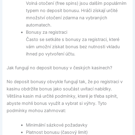
Volná otočení (free spins) jsou dalším populárním
typem no deposit bonusu. Hráči získají určité
množství otočení zdarma na vybraných
automatech.
Bonusy za registraci
Často se setkáte s bonusy za registraci, které
vám umožní získat bonus bez nutnosti vkladu
ihned po vytvoření účtu.
Jak fungují no deposit bonusy v českých kasinech?
No deposit bonusy obvykle fungují tak, že po registraci v
kasinu obdržíte bonus jako součást uvítací nabídky.
Většina kasin má určité podmínky, které je třeba splnit,
abyste mohli bonus využít a vybrat si výhry. Tyto
podmínky mohou zahrnovat:
Minimální sázkové požadavky
Platnost bonusu (časový limit)