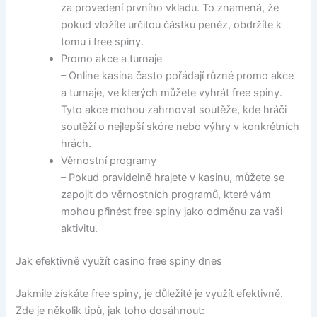
za provedení prvního vkladu. To znamená, že
pokud vložíte určitou částku peněz, obdržíte k
tomu i free spiny.
Promo akce a turnaje
– Online kasina často pořádají různé promo akce
a turnaje, ve kterých můžete vyhrát free spiny.
Tyto akce mohou zahrnovat soutěže, kde hráči
soutěží o nejlepší skóre nebo výhry v konkrétních
hrách.
Věrnostní programy
– Pokud pravidelně hrajete v kasinu, můžete se
zapojit do věrnostních programů, které vám
mohou přinést free spiny jako odměnu za vaši
aktivitu.
Jak efektivně využít casino free spiny dnes
Jakmile získáte free spiny, je důležité je využít efektivně.
Zde je několik tipů, jak toho dosáhnout: