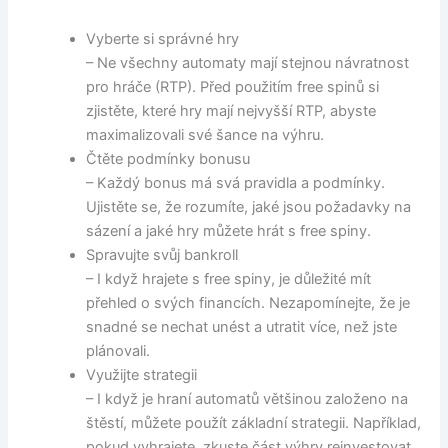
Vyberte si správné hry
– Ne všechny automaty mají stejnou návratnost
pro hráče (RTP). Před použitím free spinů si
zjistěte, které hry mají nejvyšší RTP, abyste
maximalizovali své šance na výhru.
Čtěte podmínky bonusu
– Každý bonus má svá pravidla a podmínky.
Ujistěte se, že rozumíte, jaké jsou požadavky na
sázení a jaké hry můžete hrát s free spiny.
Spravujte svůj bankroll
– I když hrajete s free spiny, je důležité mít
přehled o svých financích. Nezapomínejte, že je
snadné se nechat unést a utratit více, než jste
plánovali.
Využijte strategii
– I když je hraní automatů většinou založeno na
štěstí, můžete použít základní strategii. Například,
pokud vyhrajete, zkuste část výhry reinvestovat