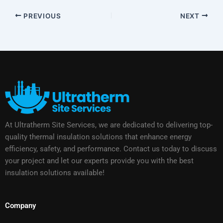
PREVIOUS
NEXT
At Ultratherm Site Services, we are dedicated to delivering top-
quality thermal insulation solutions that enhance energy
efficiency, safety, and performance. Contact us today to discuss
your project and let our experts provide you with the best
insulation solutions available!
Company