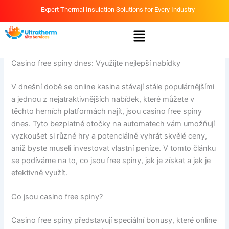
Skip
Expert Thermal Insulation Solutions for Every Industry
to
Menu
content
By
Ammar
/
March 18, 2026
Casino free spiny dnes: Využijte nejlepší nabídky
V dnešní době se online kasina stávají stále populárnějšími
a jednou z nejatraktivnějších nabídek, které můžete v
těchto herních platformách najít, jsou casino free spiny
dnes. Tyto bezplatné otočky na automatech vám umožňují
vyzkoušet si různé hry a potenciálně vyhrát skvělé ceny,
aniž byste museli investovat vlastní peníze. V tomto článku
se podíváme na to, co jsou free spiny, jak je získat a jak je
efektivně využít.
Co jsou casino free spiny?
Casino free spiny představují speciální bonusy, které online