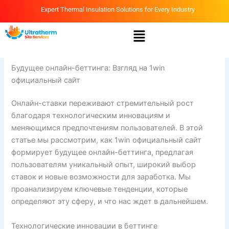
Skip
Expert Thermal Insulation Solutions for Every Industry
to
Menu
content
By
Ammar
/
March 19, 2026
Будущее онлайн-беттинга: Взгляд на 1win
официальный сайт
Онлайн-ставки переживают стремительный рост
благодаря технологическим инновациям и
меняющимся предпочтениям пользователей. В этой
статье мы рассмотрим, как 1win официальный сайт
формирует будущее онлайн-беттинга, предлагая
пользователям уникальный опыт, широкий выбор
ставок и новые возможности для заработка. Мы
проанализируем ключевые тенденции, которые
определяют эту сферу, и что нас ждет в дальнейшем.
Технологические инновации в беттинге