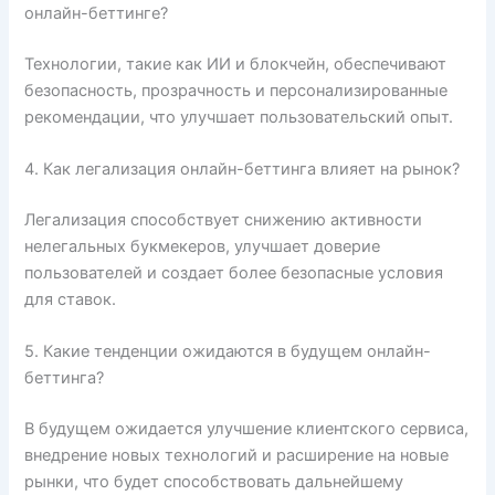
онлайн-беттинге?
Технологии, такие как ИИ и блокчейн, обеспечивают
безопасность, прозрачность и персонализированные
рекомендации, что улучшает пользовательский опыт.
4. Как легализация онлайн-беттинга влияет на рынок?
Легализация способствует снижению активности
нелегальных букмекеров, улучшает доверие
пользователей и создает более безопасные условия
для ставок.
5. Какие тенденции ожидаются в будущем онлайн-
беттинга?
В будущем ожидается улучшение клиентского сервиса,
внедрение новых технологий и расширение на новые
рынки, что будет способствовать дальнейшему