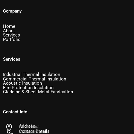
Company
Home
About
Services
Portfolio
Services
Industrial Thermal Insulation
Commercial Thermal Insulation
Acoustic Insulation
Fire Protection Insulation
Cladding & Sheet Metal Fabrication
Contact Info
Address
Pontefract
Contact Details
07835293151