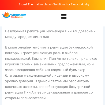
Skip
Expert Thermal Insulation Solutions for Every Industry
to
Menu
content
By
Ammar
/
March 18, 2026
Безупречная репутация Букмекера Пин Ап: доверие и
международная лицензия
В мире онлайн-гемблинга репутация букмекерской
конторы играет решающую роль в выборе
пользователей. Компания Пин Ап не только привлекает
игроков своими заманчивыми предложениями, но и
зарекомендовала себя как надежный букмекер
благодаря международной лицензии и высокому
уровню доверия. В данной статье мы рассмотрим
ключевые аспекты, способствующие безупречной
репутации Пин Ап, её лицензирование и доверие со
стороны пользователей.