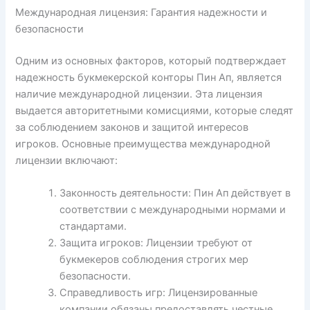
Международная лицензия: Гарантия надежности и
безопасности
Одним из основных факторов, который подтверждает
надежность букмекерской конторы Пин Ап, является
наличие международной лицензии. Эта лицензия
выдается авторитетными комисциями, которые следят
за соблюдением законов и защитой интересов
игроков. Основные преимущества международной
лицензии включают:
Законность деятельности: Пин Ап действует в
соответствии с международными нормами и
стандартами.
Защита игроков: Лицензии требуют от
букмекеров соблюдения строгих мер
безопасности.
Справедливость игр: Лицензированные
компании обязаны предоставлять честные